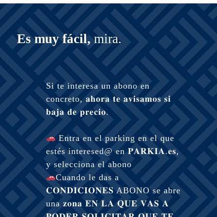
Es muy fácil,
mira.
Si te interesa un abono en
concreto, 𝐚𝐡𝐨𝐫𝐚 𝐭𝐞 𝐚𝐯𝐢𝐬𝐚𝐦𝐨𝐬 𝐬𝐢
𝐛𝐚𝐣𝐚 𝐝𝐞 𝐩𝐫𝐞𝐜𝐢𝐨.
Entra en el parking en el que
estés interesed@ en 𝐏𝐀𝐑𝐊𝐈𝐀.𝐞𝐬,
y selecciona el abono
Cuando le das a
𝐂𝐎𝐍𝐃𝐈𝐂𝐈𝐎𝐍𝐄𝐒 ABONO se abre
una 𝐳𝐨𝐧𝐚 𝐄𝐍 𝐋𝐀 𝐐𝐔𝐄 𝐕𝐀𝐒 𝐀
𝐏𝐎𝐃𝐄𝐑 𝐒𝐎𝐋𝐈𝐂𝐈𝐓𝐀𝐑 𝐐𝐔𝐄 𝐓𝐄