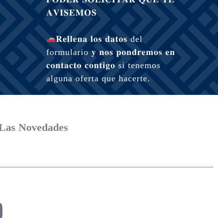
𝐀𝐕𝐈𝐒𝐄𝐌𝐎𝐒
𝐑𝐞𝐥𝐥𝐞𝐧𝐚 𝐥𝐨𝐬 𝐝𝐚𝐭𝐨𝐬 del
formulario 𝐲 𝐧𝐨𝐬 𝐩𝐨𝐧𝐝𝐫𝐞𝐦𝐨𝐬 𝐞𝐧
𝐜𝐨𝐧𝐭𝐚𝐜𝐭𝐨 𝐜𝐨𝐧𝐭𝐢𝐠𝐨 si tenemos
alguna oferta que hacerte.
 Las
Novedades